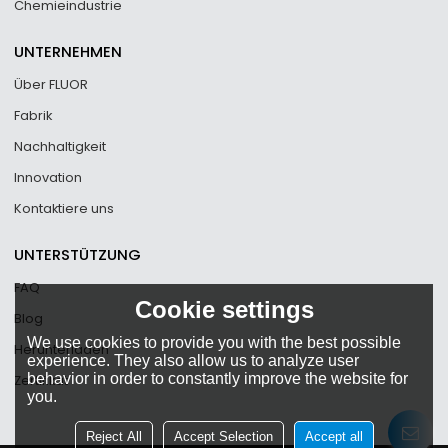
Chemieindustrie
UNTERNEHMEN
Über FLUOR
Fabrik
Nachhaltigkeit
Innovation
Kontaktiere uns
UNTERSTÜTZUNG
FAQ
Cookie settings
Blog
We use cookies to provide you with the best possible
Herunterladen
experience. They also allow us to analyze user
behavior in order to constantly improve the website for
Zertifikat
you.
Reject All
Accept Selection
Accept all