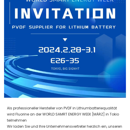
Als professioneller Hersteller
von PVDF in Lithiumbatteriequalität
wird Fluorine an der
WORLD SAMRT ENERGY WEEK
[MÄRZ]
in Tokio
teilnehmen
Wir laden Sie und Ihre Unternehmensvertreter herzlich ein, unseren