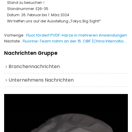
Stand zu besuchen！
Standnummer: E26-35
Datum: 26. Februar bis 1. März 2024
Wir treffen uns auf der Ausstellung
„Tokyo, Big Sight!“
Vorherige
Fluor fördert PVDF-Harze in mehreren Anwendungen
Nächste
Fluorine-Team nahm an der 15. CIBF (China International Battery Fair) teil
Nachrichten Gruppe
Branchennachrichten
Unternehmens Nachrichten