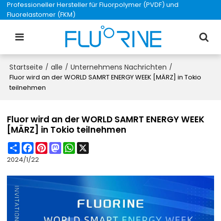
Professioneller Hersteller für Fluorpolymer (PVDF) und
Fluorelastomer (FKM)
Startseite
alle
Unternehmens Nachrichten
/
/
/
Fluor wird an der WORLD SAMRT ENERGY WEEK [MÄRZ] in Tokio
teilnehmen
Fluor wird an der WORLD SAMRT ENERGY WEEK
[MÄRZ] in Tokio teilnehmen
Share
Facebook
Pinterest
Mastodon
WhatsApp
X
2024/1/22