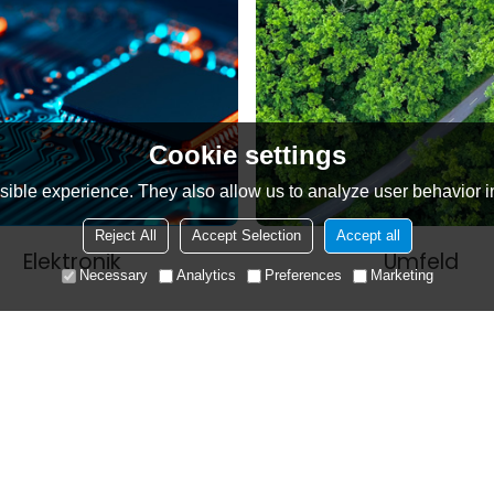
Cookie settings
ible experience. They also allow us to analyze user behavior in
Reject All
Accept Selection
Accept all
Elektronik
Umfeld
Necessary
Analytics
Preferences
Marketing
insam
innovativ sein
rten, das Ihnen bei Ihren anspruchsvollsten Projekten hilft.