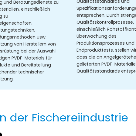
Qualitätsstandards und
ng und Beratungsdienste zu
Spezifikationsanforderung
erialien, einschließlich
entsprechen. Durch streng
g zu
Qualitätskontrollprozesse,
leigenschaften,
einschließlich Rohstoffkontr
itungstechniken,
Überwachung des
dungsmethoden usw.
Produktionsprozesses und
tzung von Herstellern von
Endprodukttests, stellen wir
srüstung bei der Auswahl
dass die an Angelgeräteher
tigen PVDF-Materials für
gelieferten PVDF-Materiali
dukte und Bereitstellung
Qualitätsstandards entspr
chender technischer
tzung.
n der Fischereiindustrie