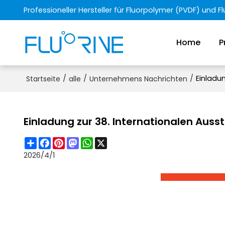
Professioneller Hersteller für Fluorpolymer (PVDF) und 
Home
P
/
/
/
Einladun
Startseite
alle
Unternehmens Nachrichten
Einladung zur 38. Internationalen Auss
Share
Facebook
Pinterest
Mastodon
WhatsApp
X
2026/4/1