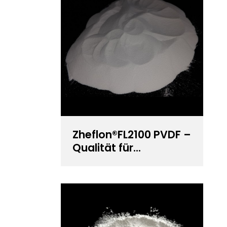
Zheflon®FL2100 PVDF –
Qualität für
leistungsstarke
Lithiumbatterien –
Führender Hersteller
von PVDF-Harz