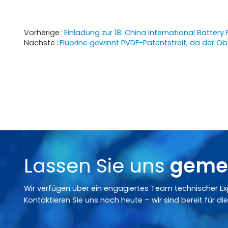
Vorherige
Einladung zur 18. China International Batter
Nächste
Fluorine gewinnt PVDF-Patentstreit, da der O
Lassen Sie uns
geme
Wir verfügen über ein engagiertes Team technischer Expe
Kontaktieren Sie uns noch heute – wir sind bereit für d