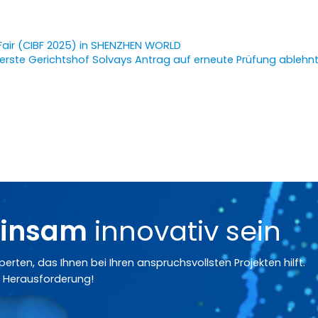
y Fair (CIBF 2025) in SHENZHEN WORLD
berste Gerichtshof Solvays Antrag auf erneute Prüfung ablehnt
insam
innovativ sein
rten, das Ihnen bei Ihren anspruchsvollsten Projekten hilft.
ie Herausforderung!