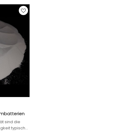
iumbatterien
ät sind die
gkeit typischer
rien verwendet