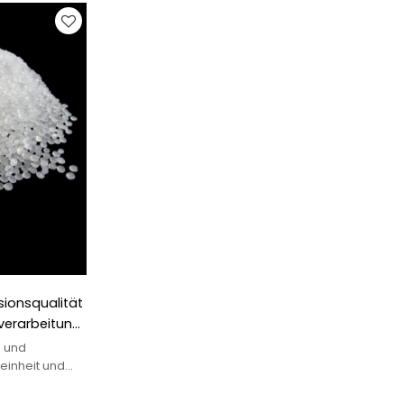
sionsqualität
sverarbeitung
ohren
- und
einheit und
r und