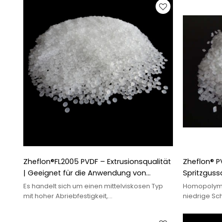
Zheflon®FL2005 PVDF – Extrusionsqualität
Zheflon® PV
| Geeignet für die Anwendung von
Spritzguss
Angelschnur
Es handelt sich um einen mittelviskosen Typ
Homopolymer
mit hoher Abriebfestigkeit,
niedrige Sc
Hochtemperaturbeständigkeit und
Schmelzindex
ausgezeichneter Alterungsbeständigkeit.
mechanische