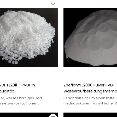
DF FL2011 – PVDF in
Zheflon®FL2006 Pulver PVDF –
qualität
Wasseraufbereitungsmemb
, weißes körniges Harz,
Es handelt sich um einen mittel
hmelzviskosität, hoher
niedrigviskosen Typ mit hoher R
, gute Fließfähigkeit, gute
ausgezeichneter mechanische
 Festigkeit und Zähigkeit
chemischer Festigkeit