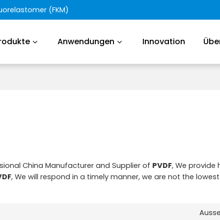
Fluorelastomer (FKM)
rodukte
Anwendungen
Innovation
Übe
ssional China Manufacturer and Supplier of
PVDF
, We provide 
VDF
, We will respond in a timely manner, we are not the lowest
Auss