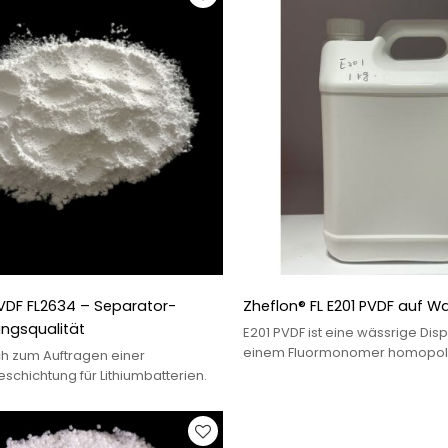
VDF FL2634 – Separator-
Zheflon® FL E201 PVDF auf W
ngsqualität
E201 PVDF ist eine wässrige Disp
einem Fluormonomer homopoly
ch zum Auftragen einer
mit einem nichtionischen Tensid s
schichtung für Lithiumbatterien.