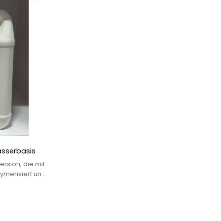
asserbasis
ersion, die mit
merisiert und
tabilisiert ist.