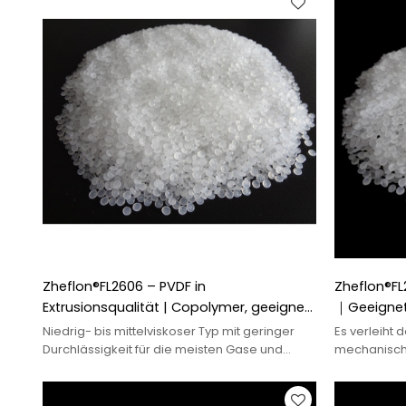
Zheflon®FL2606 – PVDF in
Zheflon®FL
Extrusionsqualität | Copolymer, geeignet
｜Geeignet 
zum Extrudieren von Rohren, Stangen und
Anwendung
Niedrig- bis mittelviskoser Typ mit geringer
Es verleiht
Platten PVDF
Kabelindus
Durchlässigkeit für die meisten Gase und
mechanische 
Flüssigkeiten für einfache
elektrische 
Schmelzverarbeitung durch
Standardextrusion.