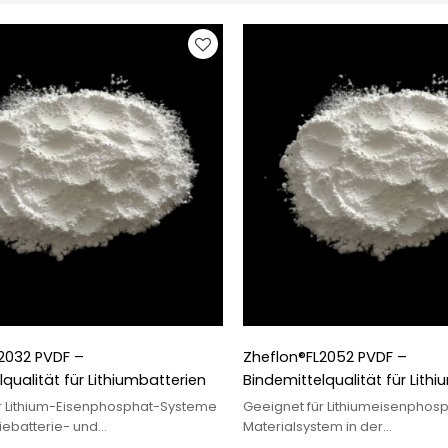
2032 PVDF –
Zheflon®FL2052 PVDF –
qualität für Lithiumbatterien
Bindemittelqualität für Lith
r Lithium-Eisenphosphat-Systeme
Geeignet für Lithiumeisenphosp
iebatterie- und
Materialsystem in der
icherbatterieanwendung.
Elektrofahrzeugindustrie.