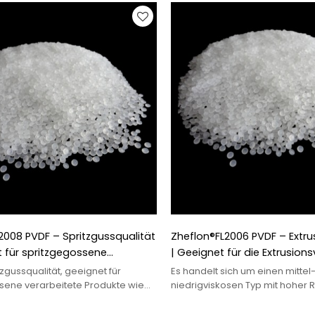
werden
2008 PVDF – Spritzgussqualität
Zheflon®FL2006 PVDF – Extru
 für spritzgegossene
| Geeignet für die Extrusion
e Produkte wie Ventile,
von Platten, Stangen und R
tzgussqualität, geeignet für
Es handelt sich um einen mittel
skleidungen, PV-Folien
sene verarbeitete Produkte wie
niedrigviskosen Typ mit hoher R
mpen, Auskleidungen und PV-
ausgezeichneter mechanische
chemischer Festigkeit.