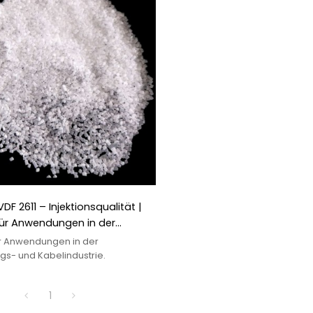
DF 2611 – Injektionsqualität |
ür Anwendungen in der
ngs- und Kabelindustrie
r Anwendungen in der
gs- und Kabelindustrie.
1