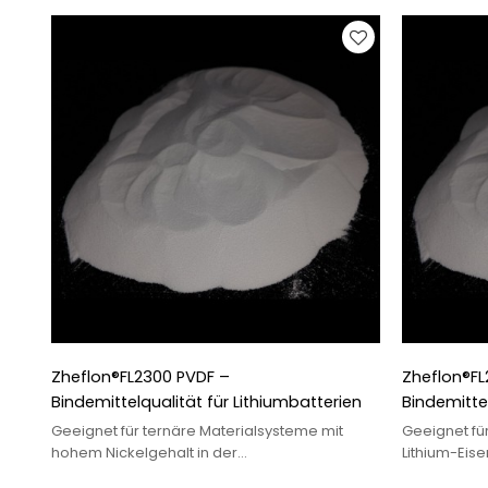
8er- und 9er-Serie in der
Elektrofahrzeugindustrie.
Zheflon®FL2300 PVDF –
Zheflon®FL
Bindemittelqualität für Lithiumbatterien
Bindemittel
Geeignet für ternäre Materialsysteme mit
Geeignet fü
hohem Nickelgehalt in der
Lithium-Eis
Elektrofahrzeugindustrie.
Elektrofahrz