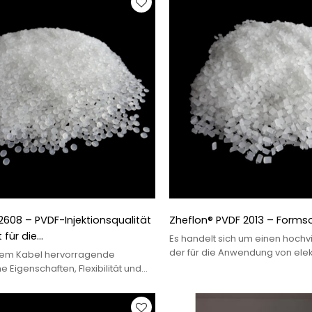
2608 – PVDF-Injektionsqualität
Zheflon® PVDF 2013 – Forms
für die
Es handelt sich um einen hochv
sanforderungen der
der für die Anwendung von ele
 dem Kabel hervorragende
OK-Leitungen, Monofilamenten 
trie
Eigenschaften, Flexibilität und
ist.
Leistung.