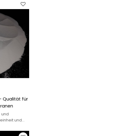
 Qualität für
ranen
- und
einheit und
r und