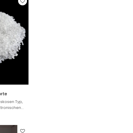
orte
iskosen Typ,
ktronischen
usw. geeignet