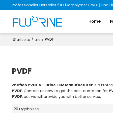
Professioneller Hersteller für Fluorpolymer (PVDF) und 
Home
P
/
/
PVDF
Startseite
alle
PVDF
Zheflon PVDF & Flurine FKM Manufacturer
is a Profe
PVDF
, Contact us now to get the best quotation for
P
PVDF
, but we will provide you with better service.
20 Ergebnisse