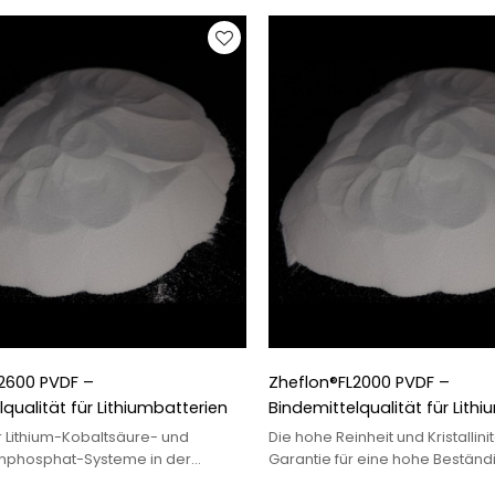
2600 PVDF –
Zheflon®FL2000 PVDF –
qualität für Lithiumbatterien
Bindemittelqualität für Lith
r Lithium-Kobaltsäure- und
Die hohe Reinheit und Kristallinit
enphosphat-Systeme in der
Garantie für eine hohe Beständi
eugindustrie.
Elektrolyte, die in Lithiumbatte