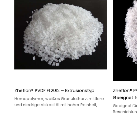
Zheflon® PVDF FL2012 – Extrusionstyp
Zheflon® PV
Geeignet f
Homopolymer, weißes Granulatharz, mittlere
Beschichtu
und niedrige Viskosität mit hoher Reinheit,
Geeignet fü
geeignet für Extrusionsverfahren.
Beschichtun