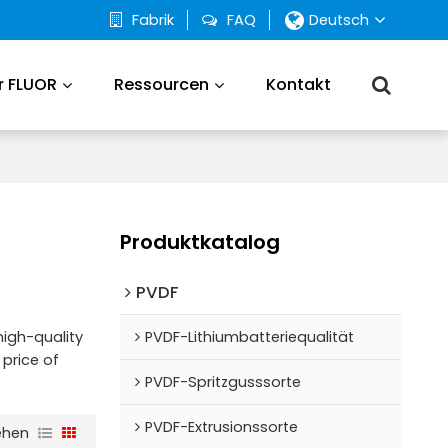
Fabrik
FAQ
Deutsch
r FLUOR
Ressourcen
Kontakt
Produktkatalog
PVDF
PVDF-Lithiumbatteriequalität
high-quality
 price of
PVDF-Spritzgusssorte
PVDF-Extrusionssorte
ehen