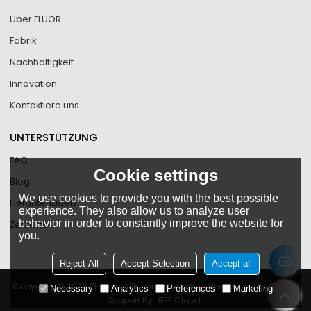
Über FLUOR
Fabrik
Nachhaltigkeit
Innovation
Kontaktiere uns
UNTERSTÜTZUNG
FAQ
Cookie settings
Blog
We use cookies to provide you with the best possible
Herunterladen
experience. They also allow us to analyze user
behavior in order to constantly improve the website for
Zertifikat
you.
Reject All
Accept Selection
Accept all
Copyright © 2026
Zhejiang Fluorine Chemical New Materials Co., Ltd
Necessary
Analytics
Preferences
Marketing
Support By
BEE Cloud