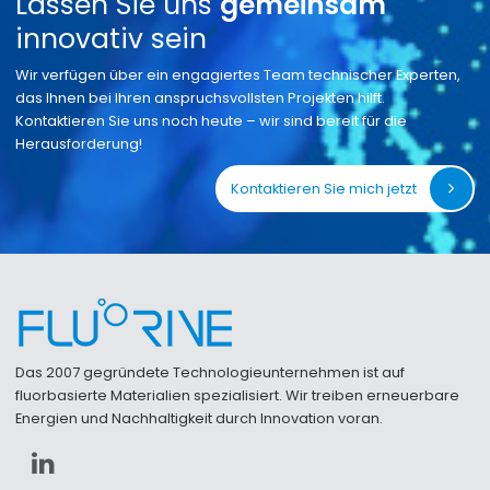
Lassen Sie uns
gemeinsam
innovativ sein
Wir verfügen über ein engagiertes Team technischer Experten,
das Ihnen bei Ihren anspruchsvollsten Projekten hilft.
Kontaktieren Sie uns noch heute – wir sind bereit für die
Herausforderung!
Kontaktieren Sie mich jetzt
Das 2007 gegründete Technologieunternehmen ist auf
fluorbasierte Materialien spezialisiert. Wir treiben erneuerbare
Energien und Nachhaltigkeit durch Innovation voran.