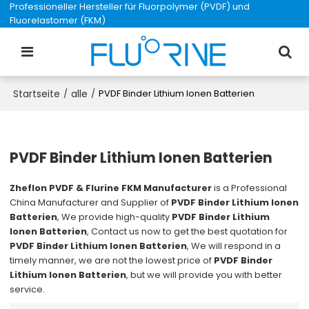
Professioneller Hersteller für Fluorpolymer (PVDF) und
Fluorelastomer (FKM)
Startseite
alle
/
/
PVDF Binder Lithium Ionen Batterien
PVDF Binder Lithium Ionen Batterien
Zheflon PVDF & Flurine FKM Manufacturer
is a Professional
China Manufacturer and Supplier of
PVDF Binder Lithium Ionen
Batterien
, We provide high-quality
PVDF Binder Lithium
Ionen Batterien
, Contact us now to get the best quotation for
PVDF Binder Lithium Ionen Batterien
, We will respond in a
timely manner, we are not the lowest price of
PVDF Binder
Lithium Ionen Batterien
, but we will provide you with better
service.