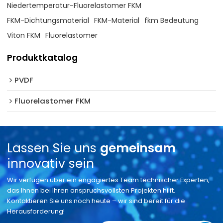
Niedertemperatur-Fluorelastomer FKM
FKM-Dichtungsmaterial
FKM-Material
fkm Bedeutung
Viton FKM
Fluorelastomer
Produktkatalog
PVDF
Fluorelastomer FKM
Lassen Sie uns
gemeinsam
innovativ sein
Wir verfügen über ein engagiertes Team technischer Experten,
das Ihnen bei Ihren anspruchsvollsten Projekten hilft.
Kontaktieren Sie uns noch heute – wir sind bereit für die
Herausforderung!