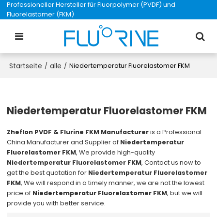
Professioneller Hersteller für Fluorpolymer (PVDF) und
Fluorelastomer (FKM)
Startseite
alle
/
/
Niedertemperatur Fluorelastomer FKM
Niedertemperatur Fluorelastomer FKM
Zheflon PVDF & Flurine FKM Manufacturer
is a Professional
China Manufacturer and Supplier of
Niedertemperatur
Fluorelastomer FKM
, We provide high-quality
Niedertemperatur Fluorelastomer FKM
, Contact us now to
get the best quotation for
Niedertemperatur Fluorelastomer
FKM
, We will respond in a timely manner, we are not the lowest
price of
Niedertemperatur Fluorelastomer FKM
, but we will
provide you with better service.