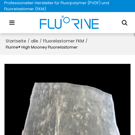
Professioneller Hersteller für Fluorpolymer (PVDF) und
Fluorelastomer (FKM)
Startseite
alle
Fluorelastomer FKM
/
/
/
Flurine® High Mooney Fluorelastomer