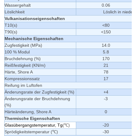
Wassergehalt
0.
06
Löslichkeit
Löslich in niede
Vulkanisationseigenschaften
T10(s)
<
80
T90(s)
<
150
Mechanische Eigenschaften
Zugfestigkeit (MPa)
14.0
100 % Modul
5.8
Bruchdehnung (%)
170
Reißfestigkeit (KN/m)
21
Härte, Shore A
78
Kompressionssatz
17
Reifung im Luftofen
Änderungsrate der Zugfestigkeit (%)
+4
Änderungsrate der Bruchdehnung
-3
(%)
Härteänderung, Shore A
0
Thermische Eigenschaften
Glasübergangstemperatur, Tg
(℃)
-20
Sprödigkeitstemperatur (℃)
-30