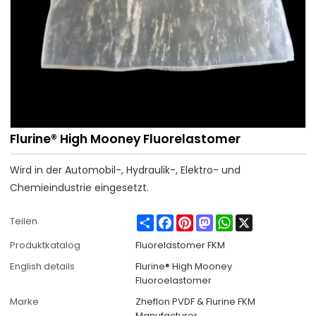
Flurine® High Mooney Fluorelastomer
Wird in der Automobil-, Hydraulik-, Elektro- und
Chemieindustrie eingesetzt.
Share
Facebook
Pinterest
Mastodon
WhatsApp
X
Teilen
Produktkatalog
Fluorelastomer FKM
English details
Flurine® High Mooney
Fluoroelastomer
Marke
Zheflon PVDF & Flurine FKM
Manufacturer