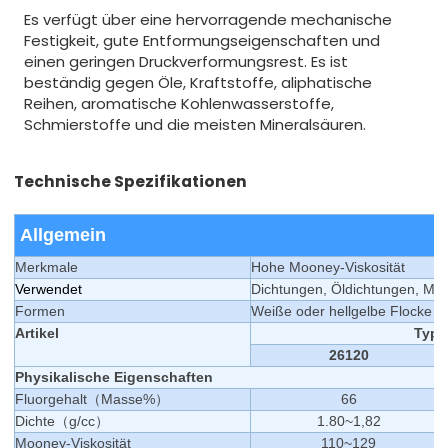
Es verfügt über eine hervorragende mechanische
Festigkeit, gute Entformungseigenschaften und
einen geringen Druckverformungsrest. Es ist
beständig gegen Öle, Kraftstoffe, aliphatische
Reihen, aromatische Kohlenwasserstoffe,
Schmierstoffe und die meisten Mineralsäuren.
Technische Spezifikationen
Allgemein
Merkmale
Hohe Mooney-Viskosität
Verwendet
Dichtungen, Öldichtungen, Me
Formen
Weiße oder hellgelbe Flocke
Artikel
Typi
26120
Physikalische Eigenschaften
Fluorgehalt
（
Masse%
）
66
Dichte
（
g/cc
）
1.8
0
~1,8
2
Mooney-Viskosität
110
~
129