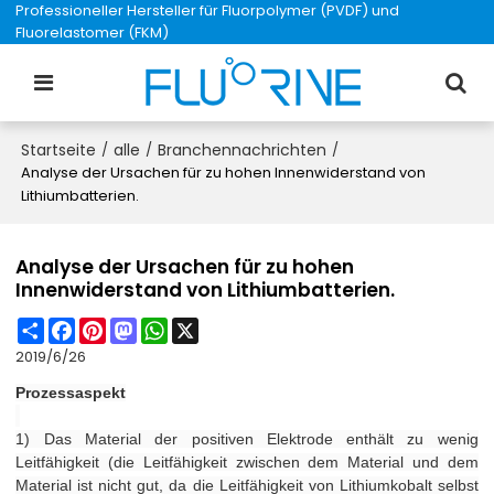
Professioneller Hersteller für Fluorpolymer (PVDF) und
Fluorelastomer (FKM)
Startseite
alle
Branchennachrichten
/
/
/
Analyse der Ursachen für zu hohen Innenwiderstand von
Lithiumbatterien.
Analyse der Ursachen für zu hohen
Innenwiderstand von Lithiumbatterien.
Share
Facebook
Pinterest
Mastodon
WhatsApp
X
2019/6/26
Prozessaspekt
1) Das Material der positiven Elektrode enthält zu wenig
Leitfähigkeit (die Leitfähigkeit zwischen dem Material und dem
Material ist nicht gut, da die Leitfähigkeit von Lithiumkobalt selbst